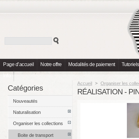
Page d’accueil
Notre offre
Modalités de paiement
Tutoriel
Info
Accueil
>
Organiser les colle
Catégories
RÉALISATION - PI
Nouveautés
Naturalisation
Organiser les collections
Boite de transport