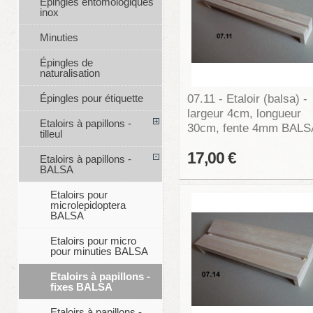
Épingles entomologiques
inox
Minuties
Épingles de
naturalisation
07.11 - Etaloir (balsa) -
Épingles pour étiquette
largeur 4cm, longueur
Etaloirs à papillons -
30cm, fente 4mm BALS
tilleul
17,00 €
Etaloirs à papillons -
BALSA
Etaloirs pour
microlepidoptera
BALSA
Etaloirs pour micro
pour minuties BALSA
Etaloirs à papillons -
fixes BALSA
Etaloirs à papillons -