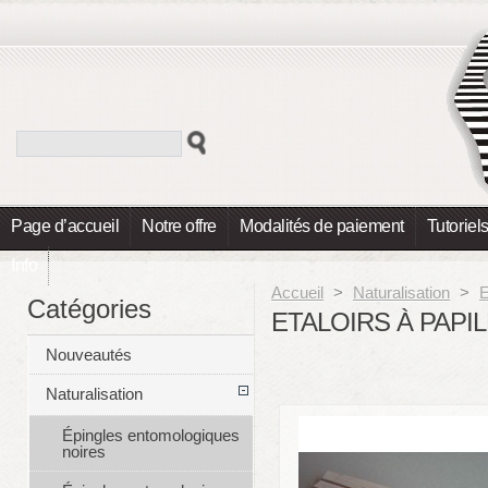
Page d’accueil
Notre offre
Modalités de paiement
Tutoriel
Info
Accueil
>
Naturalisation
>
E
Catégories
ETALOIRS À PAPIL
Nouveautés
Naturalisation
Épingles entomologiques
noires