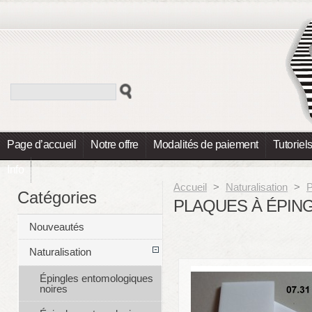
Page d’accueil
Notre offre
Modalités de paiement
Tutoriel
Info
Accueil
>
Naturalisation
>
P
Catégories
PLAQUES À ÉPIN
Nouveautés
Naturalisation
Épingles entomologiques
noires