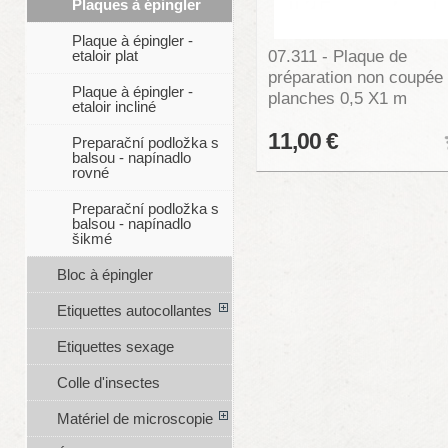
Plaques à épingler
Plaque à épingler -
07.311 - Plaque de
etaloir plat
préparation non coupée
Plaque à épingler -
planches 0,5 X1 m
etaloir incliné
11,00 €
Preparační podložka s
balsou - napínadlo
rovné
Preparační podložka s
balsou - napínadlo
šikmé
Bloc à épingler
Etiquettes autocollantes
Etiquettes sexage
Colle d'insectes
Matériel de microscopie