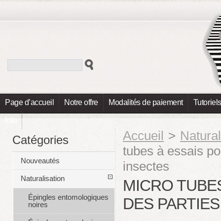
Page d’accueil
Notre offre
Modalités de paiement
Tutoriel
Info
Accueil
>
Natural
Catégories
tubes à essais po
Nouveautés
insectes
Naturalisation
MICRO TUBE
Épingles entomologiques
DES PARTIES
noires