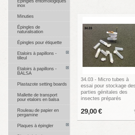
Épingles entomologiques
inox
Minuties
Épingles de
naturalisation
Épingles pour étiquette
Etaloirs à papillons -
tilleul
Etaloirs à papillons -
BALSA
34.03 - Micro tubes à
Plastazote setting boards
essai pour stockage de
parties génitales des
Mallette de transport
insectes préparés
pour etaloirs en balsa
Rouleau de papier en
29,00 €
pergamine
Plaques à épingler