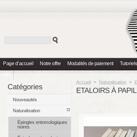
Page d’accueil
Notre offre
Modalités de paiement
Tutoriel
Info
Accueil
>
Naturalisation
>
E
Catégories
ETALOIRS À PAPIL
Nouveautés
Naturalisation
Épingles entomologiques
noires