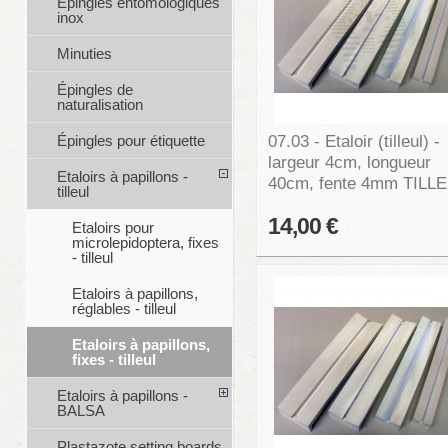
Épingles entomologiques
inox
Minuties
Épingles de
naturalisation
07.03 - Etaloir (tilleul) -
Épingles pour étiquette
largeur 4cm, longueur
Etaloirs à papillons -
40cm, fente 4mm TILL
tilleul
14,00 €
Etaloirs pour
microlepidoptera, fixes
- tilleul
Etaloirs à papillons,
réglables - tilleul
Etaloirs à papillons,
fixes - tilleul
Etaloirs à papillons -
BALSA
Plastazote setting boards