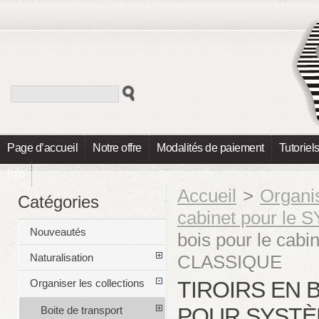
Page d’accueil
Notre offre
Modalités de paiement
Tutoriel
Info
Accueil
>
Organis
Catégories
cabinet pour l
Nouveautés
bois pour le cab
CLASSIQUE
Naturalisation
TIROIRS EN 
Organiser les collections
POUR SYSTÈM
Boite de transport