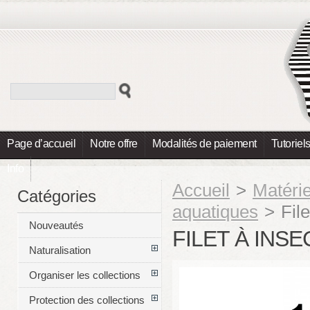
Page d’accueil
Notre offre
Modalités de paiement
Tutoriel
Info
Accueil
>
Matéri
Catégories
aquatiques
>
Fil
Nouveautés
FILET À INS
Naturalisation
Organiser les collections
Protection des collections