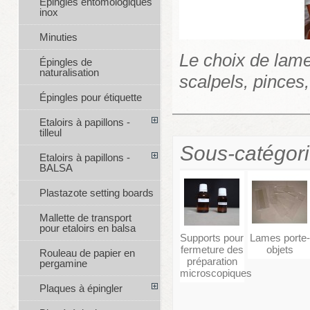
Épingles entomologiques
inox
Minuties
Le choix de lame
Épingles de
naturalisation
scalpels, pinces,
Épingles pour étiquette
Etaloirs à papillons -
tilleul
Sous-catégor
Etaloirs à papillons -
BALSA
Plastazote setting boards
Mallette de transport
pour etaloirs en balsa
Supports pour
Lames porte-
fermeture des
objets
Rouleau de papier en
préparation
pergamine
microscopiques
Plaques à épingler