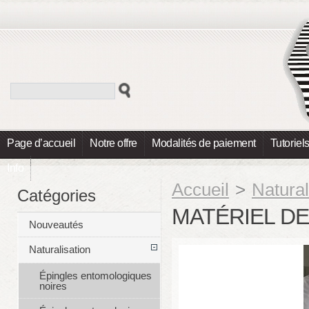
Page d’accueil
Notre offre
Modalités de paiement
Tutoriel
Info
Accueil
>
Natural
Catégories
MATÉRIEL D
Nouveautés
Naturalisation
Épingles entomologiques
noires