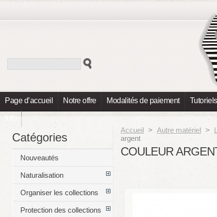
Page d’accueil
Notre offre
Modalités de paiement
Tutoriel
Info
Accueil
>
Autre matériel
>
Catégories
argent
COULEUR ARGEN
Nouveautés
Naturalisation
Organiser les collections
Protection des collections