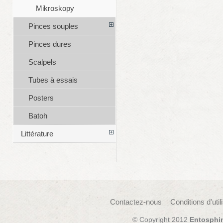
Mikroskopy
Pinces souples
Pinces dures
Scalpels
Tubes à essais
Posters
Batoh
Littérature
Contactez-nous
Conditions d'util
© Copyright 2012
Entosphi