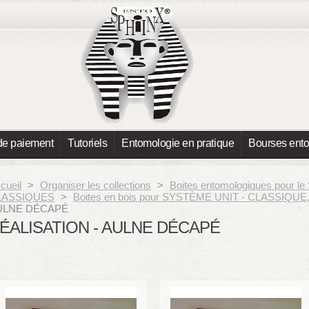
de paiement
Tutoriels
Entomologie en pratique
Bourses ent
cueil
>
Organiser les collections
>
Boites entomologiques pour 
LASSIQUES
>
Boites en bois pour SYSTÈME UNIT - CLASSIQUE, 
ULNE DÉCAPÉ
ÉALISATION - AULNE DÉCAPÉ