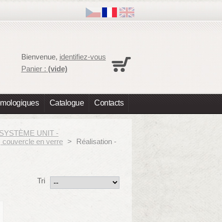
Panier
Bienvenue,
identifiez-vous
Aucun produit
Panier :
(vide)
Expédition
0,00 €
Total
0,00 €
omologiques
Catalogue
Contacts
Les prix sont HT
Commander
le SYSTÈME UNIT -
couvercle en verre
>
Réalisation -
Tri