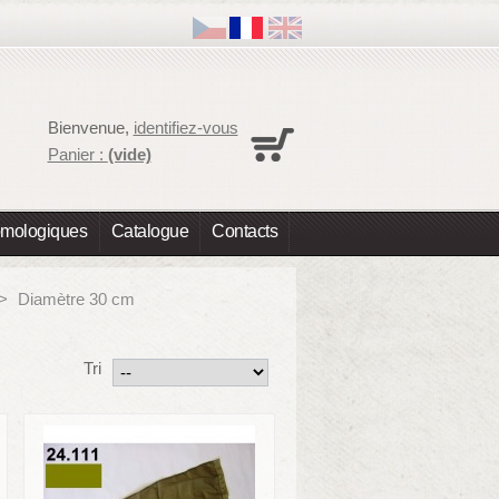
Panier
Bienvenue,
identifiez-vous
Aucun produit
Panier :
(vide)
Expédition
0,00 €
Total
0,00 €
omologiques
Catalogue
Contacts
Les prix sont HT
Commander
>
Diamètre 30 cm
Tri