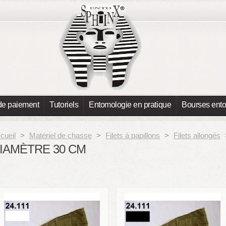
de paiement
Tutoriels
Entomologie en pratique
Bourses ent
cueil
>
Matériel de chasse
>
Filets à papillons
>
Filets allongés
IAMÈTRE 30 CM