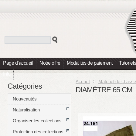
Page d’accueil
Notre offre
Modalités de paiement
Tutoriel
Info
Accueil
>
Matériel de chasse
Catégories
DIAMÈTRE 65 CM
Nouveautés
Naturalisation
Organiser les collections
Protection des collections