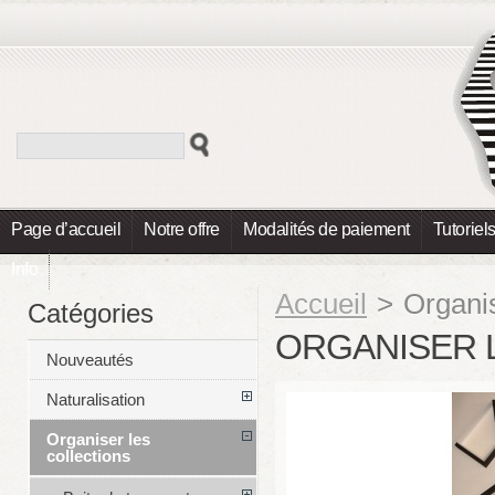
Page d’accueil
Notre offre
Modalités de paiement
Tutoriel
Info
Accueil
>
Organis
Catégories
ORGANISER 
Nouveautés
Naturalisation
Organiser les
collections