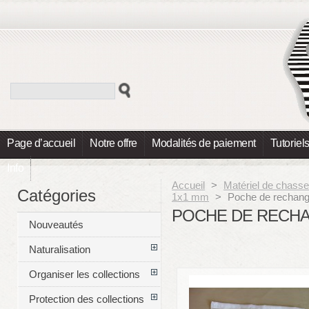
Page d’accueil
Notre offre
Modalités de paiement
Tutoriel
Info
Accueil
>
Matériel de chasse
Catégories
1x1 mm
>
Poche de rechan
POCHE DE RECH
Nouveautés
Naturalisation
Organiser les collections
Protection des collections