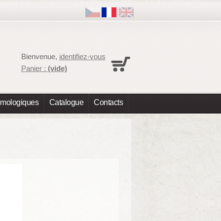
Panier
Bienvenue,
identifiez-vous
Aucun produit
Panier :
(vide)
Expédition
0,00 €
Total
0,00 €
omologiques
Catalogue
Contacts
Les prix sont HT
Commander