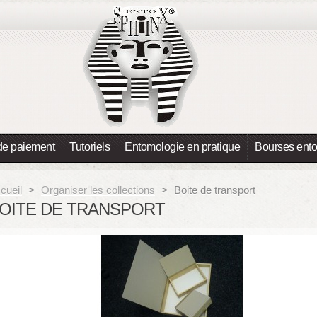
de paiement
Tutoriels
Entomologie en pratique
Bourses ent
cueil
>
Organiser les collections
>
Boite de transport
OITE DE TRANSPORT