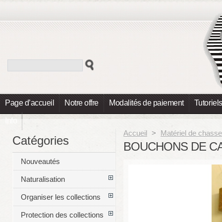
Page d’accueil
Notre offre
Modalités de paiement
Tutoriel
Info
Accueil
>
Matériel de chasse
Catégories
BOUCHONS DE C
Nouveautés
Naturalisation
Organiser les collections
Protection des collections