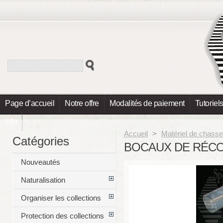
Page d’accueil
Notre offre
Modalités de paiement
Tutoriel
Info
Accueil
>
Matériel de chasse
Catégories
BOCAUX DE RÉCO
Nouveautés
Naturalisation
Organiser les collections
Protection des collections