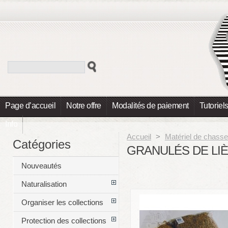
Page d’accueil
Notre offre
Modalités de paiement
Tutoriel
Info
Accueil
>
Matériel de chasse
Catégories
GRANULÉS DE LIÈ
Nouveautés
Naturalisation
Organiser les collections
Protection des collections