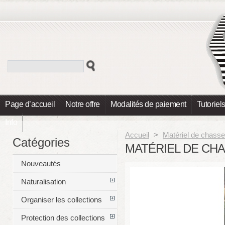
Page d’accueil
Notre offre
Modalités de paiement
Tutoriel
Info
Accueil
>
Matériel de chasse
Catégories
MATÉRIEL DE CH
Nouveautés
Naturalisation
Organiser les collections
Protection des collections