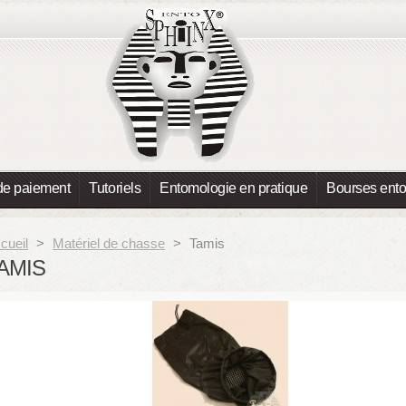
de paiement
Tutoriels
Entomologie en pratique
Bourses ent
cueil
>
Matériel de chasse
>
Tamis
AMIS