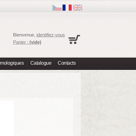
Panier
Bienvenue,
identifiez-vous
Aucun produit
Panier :
(vide)
Expédition
0,00 €
Total
0,00 €
omologiques
Catalogue
Contacts
Les prix sont HT
Commander