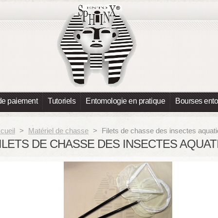
de paiement
Tutoriels
Entomologie en pratique
Bourses ent
cueil
>
Matériel de chasse
>
Filets de chasse des insectes aquat
ILETS DE CHASSE DES INSECTES AQUA