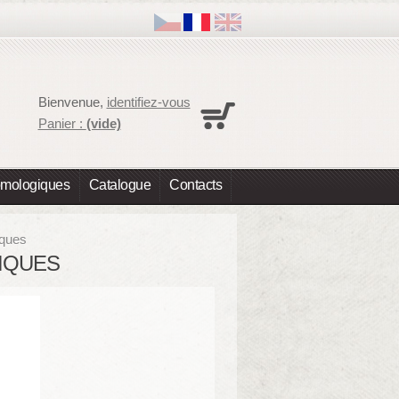
Panier
Bienvenue,
identifiez-vous
Aucun produit
Panier :
(vide)
Expédition
0,00 €
Total
0,00 €
omologiques
Catalogue
Contacts
Les prix sont HT
Commander
iques
TIQUES