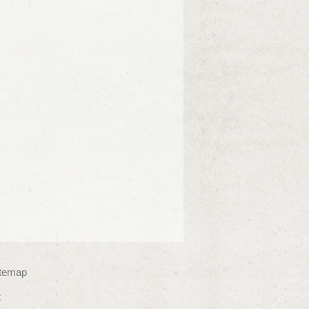
itemap
t