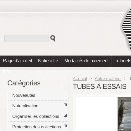
Page d’accueil
Notre offre
Modalités de paiement
Tutoriel
Info
Accueil
>
Autre matériel
>
Catégories
TUBES À ESSAIS
Nouveautés
Naturalisation
Organiser les collections
Protection des collections