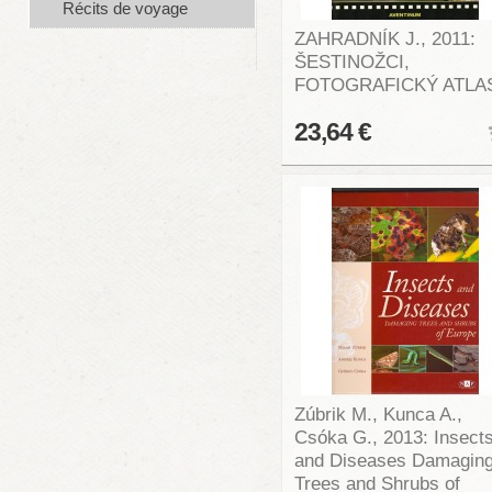
Récits de voyage
ZAHRADNÍK J., 2011:
ŠESTINOŽCI,
FOTOGRAFICKÝ ATLA
23,64 €
Zúbrik M., Kunca A.,
Csóka G., 2013: Insect
and Diseases Damagin
Trees and Shrubs of