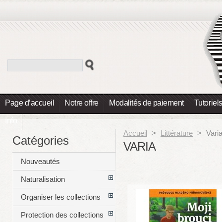
Page d’accueil
Notre offre
Modalités de paiement
Tutoriel
Info
Accueil
>
Littérature
>
Vari
Catégories
VARIA
Nouveautés
Naturalisation
Organiser les collections
Protection des collections