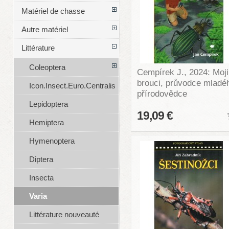
Matériel de chasse
Autre matériel
Littérature
Coleoptera
Cempírek J., 2024: Moji
brouci, průvodce mladé
Icon.Insect.Euro.Centralis
přírodovědce
Lepidoptera
19,09 €
Hemiptera
Hymenoptera
Diptera
Insecta
Varia
Littérature nouveauté