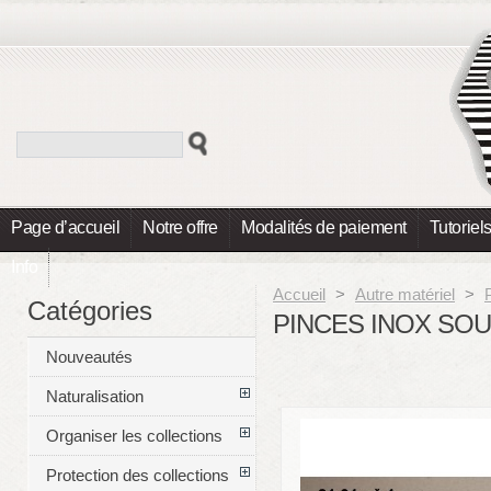
Page d’accueil
Notre offre
Modalités de paiement
Tutoriel
Info
Accueil
>
Autre matériel
>
Catégories
PINCES INOX SOU
Nouveautés
Naturalisation
Organiser les collections
Protection des collections