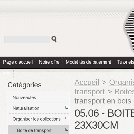
Page d’accueil
Notre offre
Modalités de paiement
Tutoriel
Info
Accueil
>
Organis
Catégories
transport
>
Boite
Nouveautés
transport en boi
Naturalisation
05.06 - BO
Organiser les collections
23X30CM
Boite de transport