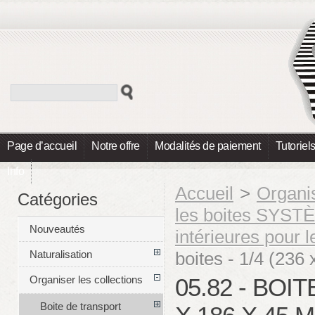
Page d’accueil
Notre offre
Modalités de paiement
Tutoriel
Info
Accueil
>
Organis
Catégories
les boites SYS
Nouveautés
intérieures pour 
boites - 1/4 (236
Naturalisation
05.82 - BOI
Organiser les collections
Boite de transport