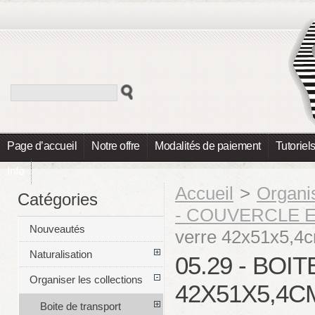
Page d’accueil
Notre offre
Modalités de paiement
Tutoriel
Info
Accueil
>
Organis
Catégories
- COUVERCLE 
Nouveautés
verre 42x51x5,4c
Naturalisation
05.29 - BO
Organiser les collections
42X51X5,4C
Boite de transport