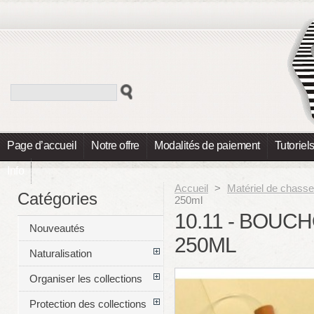
Page d’accueil
Notre offre
Modalités de paiement
Tutoriel
Info
Accueil
>
Matériel de chasse
Catégories
250ml
10.11 - BOU
Nouveautés
250ML
Naturalisation
Organiser les collections
Protection des collections