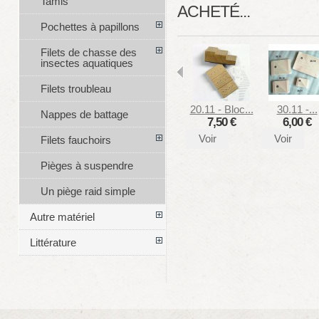
Tamis
ACHETÉ...
Pochettes à papillons
Filets de chasse des
insectes aquatiques
Filets troubleau
20.11 - Bloc...
30.11 -...
Nappes de battage
7,50 €
6,00 €
Voir
Voir
Filets fauchoirs
Pièges à suspendre
Un piège raid simple
Autre matériel
Littérature