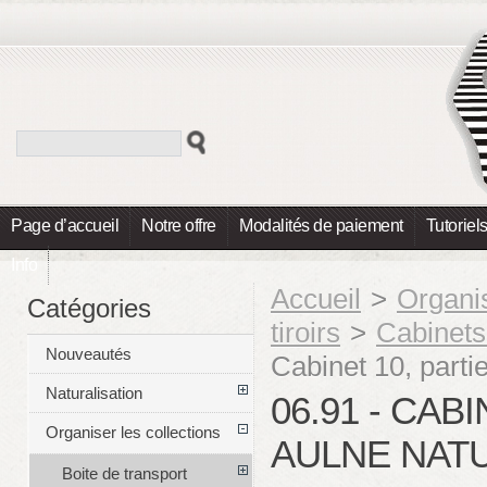
Page d’accueil
Notre offre
Modalités de paiement
Tutoriel
Info
Accueil
>
Organis
Catégories
tiroirs
>
Cabinet
Nouveautés
Cabinet 10, parti
Naturalisation
06.91 - CAB
Organiser les collections
AULNE NAT
Boite de transport