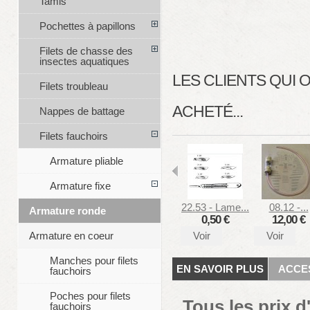
Tamis
Pochettes à papillons
Filets de chasse des
insectes aquatiques
LES CLIENTS QUI
Filets troubleau
ACHETÉ...
Nappes de battage
Filets fauchoirs
Armature pliable
Armature fixe
22.53 - Lame...
08.12 -...
Armature ronde
0,50 €
12,00 €
Voir
Voir
Armature en coeur
Manches pour filets
EN SAVOIR PLUS
ACCE
fauchoirs
Poches pour filets
Tous les prix 
fauchoirs