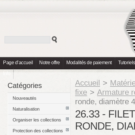
Page d’accueil
Notre offre
Modalités de paiement
Tutoriel
Info
Accueil
>
Matéri
Catégories
fixe
>
Armature 
Nouveautés
ronde, diamètre
Naturalisation
26.33 - FIL
Organiser les collections
RONDE, DI
Protection des collections