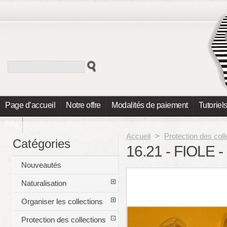
Page d’accueil
Notre offre
Modalités de paiement
Tutoriel
Info
Accueil
>
Protection des coll
Catégories
16.21 - FIOLE
Nouveautés
Naturalisation
Organiser les collections
Protection des collections