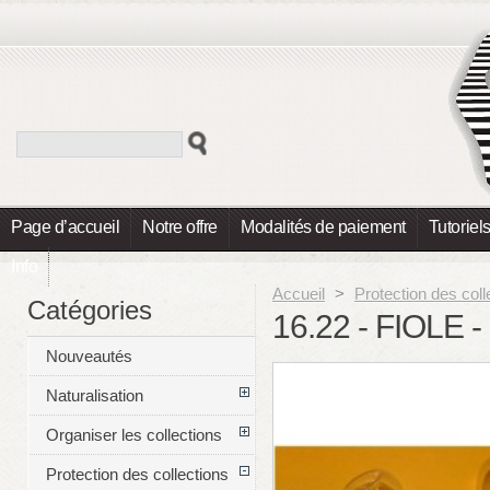
Page d’accueil
Notre offre
Modalités de paiement
Tutoriel
Info
Accueil
>
Protection des coll
Catégories
16.22 - FIOLE
Nouveautés
Naturalisation
Organiser les collections
Protection des collections