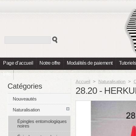
Page d’accueil
Notre offre
Modalités de paiement
Tutoriel
Info
Accueil
>
Naturalisation
>
C
Catégories
28.20 - HERKU
Nouveautés
Naturalisation
Épingles entomologiques
noires