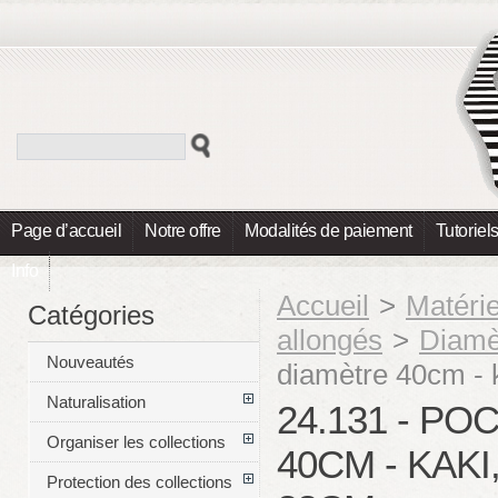
Page d’accueil
Notre offre
Modalités de paiement
Tutoriel
Info
Accueil
>
Matéri
Catégories
allongés
>
Diamè
Nouveautés
diamètre 40cm - 
Naturalisation
24.131 - P
Organiser les collections
40CM - KAK
Protection des collections