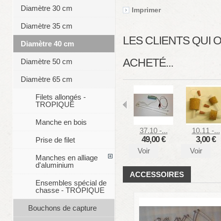
Diamètre 30 cm
Imprimer
Diamètre 35 cm
LES CLIENTS QUI
Diamètre 40 cm
ACHETÉ...
Diamètre 50 cm
Diamètre 65 cm
Filets allongés -
TROPIQUE
Manche en bois
37.10 -...
10.11 -...
49,00 €
3,00 €
Prise de filet
Voir
Voir
Manches en alliage
d'aluminium
ACCESSOIRES
Ensembles spécial de
chasse - TROPIQUE
Bouchons de capture