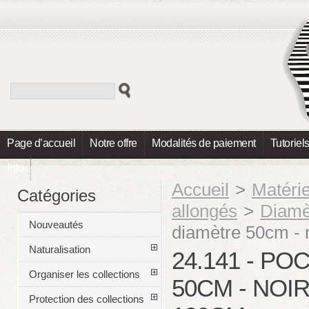
Page d’accueil
Notre offre
Modalités de paiement
Tutoriel
Info
Accueil
>
Matéri
Catégories
allongés
>
Diamè
Nouveautés
diamètre 50cm - 
Naturalisation
24.141 - P
Organiser les collections
50CM - NOI
Protection des collections