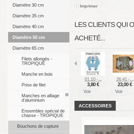
Diamètre 30 cm
Imprimer
Diamètre 35 cm
LES CLIENTS QUI
Diamètre 40 cm
ACHETÉ...
Diamètre 50 cm
Diamètre 65 cm
Filets allongés -
TROPIQUE
Manche en bois
01.10 -...
26.41 -...
3,80 €
23,00 €
Prise de filet
Voir
Voir
Manches en alliage
d'aluminium
ACCESSOIRES
Ensembles spécial de
chasse - TROPIQUE
Bouchons de capture