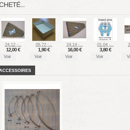
CHETÉ...
24.12 -...
05.72 -...
24.14 -...
01.04 -...
2
12,00 €
1,90 €
16,00 €
3,80 €
Voir
Voir
Voir
Voir
V
ACCESSOIRES