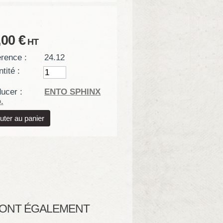
,00 €
HT
rence :
24.12
tité :
ucer :
ENTO SPHINX
.
T ONT ÉGALEMENT