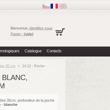
Panier
Bienvenue,
identifiez-vous
Aucun produit
Panier :
(vide)
Expédition
0,00 €
Total
0,00 €
omologiques
Catalogue
Contacts
Les prix sont HT
Commander
tre 35 cm
>
24.12 - Poche -
- BLANC,
CM
tre 35cm, profondeur de la poche
m
-
blanche