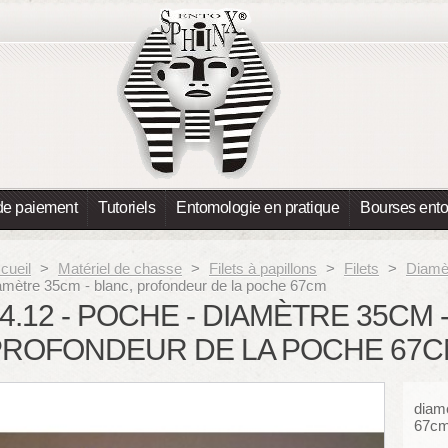
de paiement
Tutoriels
Entomologie en pratique
Bourses ent
cueil
>
Matériel de chasse
>
Filets à papillons
>
Filets
>
Diamè
amètre 35cm - blanc, profondeur de la poche 67cm
4.12 - POCHE - DIAMÈTRE 35CM 
PROFONDEUR DE LA POCHE 67
diamè
67c