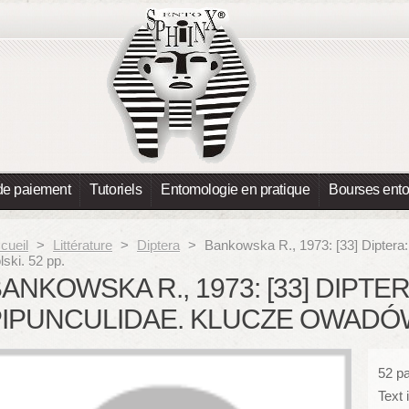
de paiement
Tutoriels
Entomologie en pratique
Bourses ent
cueil
>
Littérature
>
Diptera
>
Bankowska R., 1973: [33] Diptera
lski. 52 pp.
ANKOWSKA R., 1973: [33] DIPTER
IPUNCULIDAE. KLUCZE OWADÓW 
52 pa
Text 