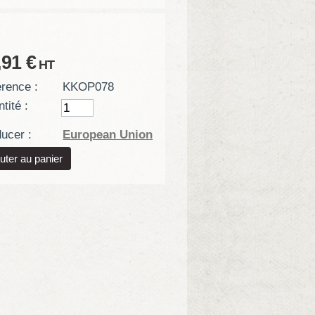
,91 €
HT
rence :
KKOP078
tité :
ucer :
European Union