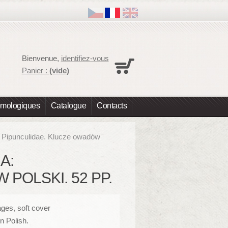
Panier
Bienvenue,
identifiez-vous
Aucun produit
Panier :
(vide)
Expédition
0,00 €
Total
0,00 €
omologiques
Catalogue
Contacts
Les prix sont HT
Commander
: Pipunculidae. Klucze owadów
A:
POLSKI. 52 PP.
ges, soft cover
in Polish.