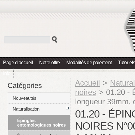
Page d’accueil
Notre offre
Modalités de paiement
Tutoriel
Info
Accueil
>
Natural
Catégories
noires
>
01.20 - 
Nouveautés
longueur 39mm, 
Naturalisation
01.20 - ÉP
Épingles
NOIRES N°0
entomologiques noires