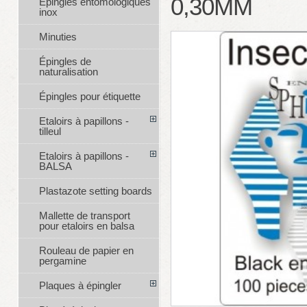
0,30MM
Épingles entomologiques
inox
Minuties
Épingles de
naturalisation
Épingles pour étiquette
Etaloirs à papillons -
tilleul
Etaloirs à papillons -
BALSA
Plastazote setting boards
Mallette de transport
pour etaloirs en balsa
Rouleau de papier en
pergamine
Plaques à épingler