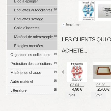
Bloc à épingler
Etiquettes autocollantes
Etiquettes sexage
Imprimer
Colle d'insectes
Matériel de microscopie
LES CLIENTS QUI
Épingles montées
ACHETÉ...
Organiser les collections
Protection des collections
Matériel de chasse
Autre matériel
02.04 -...
06.20 -...
4,90 €
25,00 €
Littérature
Voir
Voir