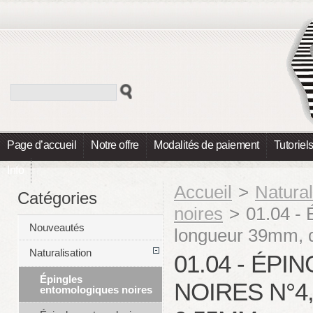
Page d’accueil
Notre offre
Modalités de paiement
Tutoriel
Info
Accueil
>
Natural
Catégories
noires
>
01.04 - 
Nouveautés
longueur 39mm, 
Naturalisation
01.04 - ÉP
Épingles
NOIRES N°4
entomologiques noires