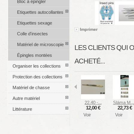
Bloc à épingler
Etiquettes autocollantes
Etiquettes sexage
Imprimer
Colle d'insectes
Matériel de microscopie
LES CLIENTS QUI
Épingles montées
ACHETÉ...
Organiser les collections
Protection des collections
Matériel de chasse
Autre matériel
22.40 -...
Sláma M.,.
12,00 €
22,73 €
Littérature
Voir
Voir