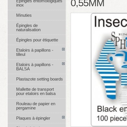
0,55MM
Épingles entomologiques
inox
Minuties
Épingles de
naturalisation
Épingles pour étiquette
Etaloirs à papillons -
tilleul
Etaloirs à papillons -
BALSA
Plastazote setting boards
Mallette de transport
pour etaloirs en balsa
Rouleau de papier en
pergamine
Plaques à épingler