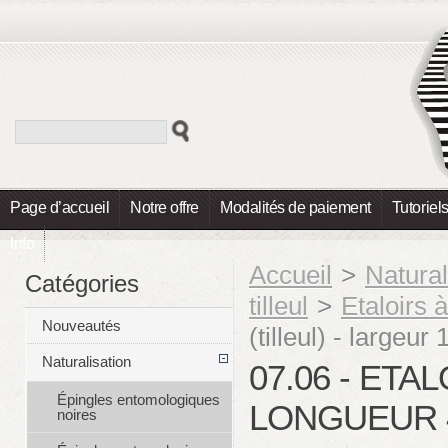
Page d’accueil
Notre offre
Modalités de paiement
Tutoriel
Info
Accueil
>
Natural
Catégories
tilleul
>
Etaloirs à
Nouveautés
(tilleul) - large
Naturalisation
07.06 - ETA
Épingles entomologiques
LONGUEUR 4
noires