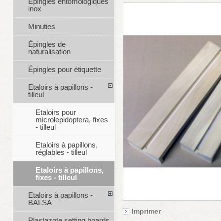
Épingles entomologiques
inox
Minuties
Épingles de
naturalisation
Épingles pour étiquette
Etaloirs à papillons -
tilleul
Etaloirs pour
microlepidoptera, fixes
- tilleul
Etaloirs à papillons,
réglables - tilleul
Etaloirs à papillons,
fixes - tilleul
Etaloirs à papillons -
BALSA
Imprimer
Plastazote setting boards