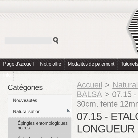
Page d’accueil
Notre offre
Modalités de paiement
Tutoriel
Info
Accueil
>
Natural
Catégories
BALSA
>
07.15 -
Nouveautés
30cm, fente 12
Naturalisation
07.15 - ETA
Épingles entomologiques
LONGUEUR 
noires