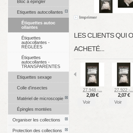
Bloc à épingler
Etiquettes autocollantes
Imprimer
Étiquettes autoc
ollantes
LES CLIENTS QUI
Étiquettes
autocollantes -
RÉGLÉES
ACHETÉ...
Étiquettes
autocollantes -
TRANSPARENTES
Etiquettes sexage
Colle d'insectes
27.948 -...
27.922 -..
2,89 €
2,07 €
Matériel de microscopie
Voir
Voir
Épingles montées
Organiser les collections
Protection des collections