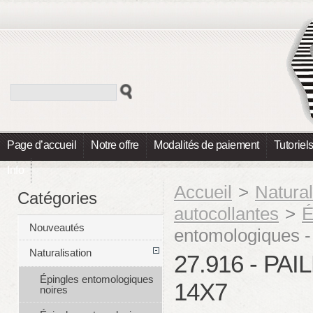
Page d’accueil
Notre offre
Modalités de paiement
Tutoriel
Info
Accueil
>
Natural
Catégories
autocollantes
>
É
Nouveautés
entomologiques -
Naturalisation
27.916 - P
Épingles entomologiques
14X7
noires