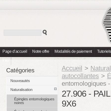
Page d’accueil
Notre offre
Modalités de paiement
Tutoriel
Info
Accueil
>
Natural
Catégories
autocollantes
>
É
Nouveautés
entomologiques -
Naturalisation
27.906 - P
Épingles entomologiques
9X6
noires