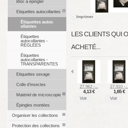
Bloc à épingler
Etiquettes autocollantes
Imprimer
Étiquettes autoc
ollantes
LES CLIENTS QUI
Étiquettes
autocollantes -
RÉGLÉES
ACHETÉ...
Étiquettes
autocollantes -
TRANSPARENTES
Etiquettes sexage
Colle d'insectes
27.962 -...
27.910 -..
4,13 €
1,65 €
Matériel de microscopie
Voir
Voir
Épingles montées
Organiser les collections
Protection des collections