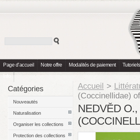
Page d’accueil
Notre offre
Modalités de paiement
Tutoriel
Info
Accueil
>
Littéra
Catégories
(Coccinellidae) o
Nouveautés
NEDVĚD O.,
Naturalisation
(COCCINELL
Organiser les collections
Protection des collections