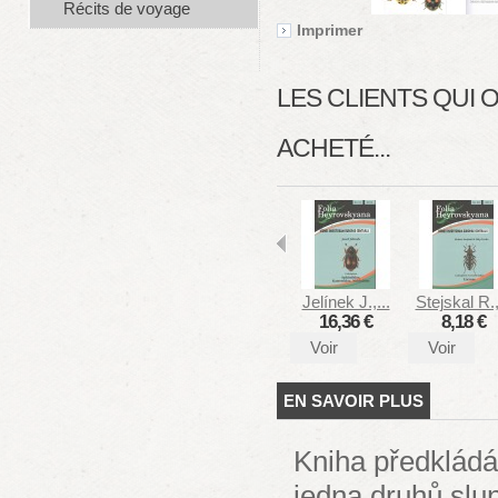
Récits de voyage
Imprimer
LES CLIENTS QUI
ACHETÉ...
Jelínek J.,...
Stejskal R.,
16,36 €
8,18 €
Voir
Voir
EN SAVOIR PLUS
Kniha předkládá 
jedna druhů slun