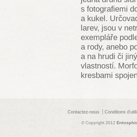
s fotografiemi d
a kukel. Určova
larev, jsou v ne
exempláře podle
a rody, anebo p
a na hrudi či j
vlastností. Morf
kresbami spojen
Contactez-nous
Conditions d'util
© Copyright 2012
Entosphi