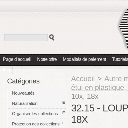
Page d’accueil
Notre offre
Modalités de paiement
Tutoriel
Info
Accueil
>
Autre m
Catégories
étui en plastique
Nouveautés
10x, 18x
Naturalisation
32.15 - LOU
Organiser les collections
18X
Protection des collections