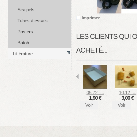
Scalpels
Imprimer
Tubes à essais
Posters
LES CLIENTS QUI
Batoh
ACHETÉ...
Littérature
05.72 -...
10.12 -...
1,90 €
3,00 €
Voir
Voir