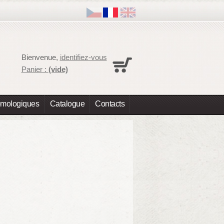
Panier
Bienvenue,
identifiez-vous
Aucun produit
Panier :
(vide)
Expédition
0,00 €
Total
0,00 €
omologiques
Catalogue
Contacts
Les prix sont HT
Commander