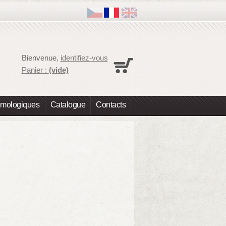
Panier
Bienvenue,
identifiez-vous
Aucun produit
Panier :
(vide)
Expédition
0,00 €
Total
0,00 €
omologiques
Catalogue
Contacts
Les prix sont HT
Commander