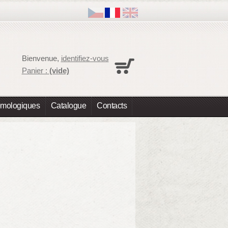
Panier
Bienvenue,
identifiez-vous
Aucun produit
Panier :
(vide)
Expédition
0,00 €
Total
0,00 €
omologiques
Catalogue
Contacts
Les prix sont HT
Commander