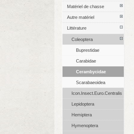
Matériel de chasse
Autre matériel
Littérature
Coleoptera
Buprestidae
Carabidae
Cerambycidae
Scarabaeoidea
Icon.Insect.Euro.Centralis
Lepidoptera
Hemiptera
Hymenoptera