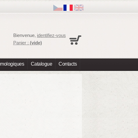
Panier
Bienvenue,
identifiez-vous
Aucun produit
Panier :
(vide)
Expédition
0,00 €
Total
0,00 €
omologiques
Catalogue
Contacts
Les prix sont HT
Commander