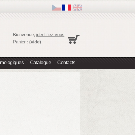
Panier
Bienvenue,
identifiez-vous
Aucun produit
Panier :
(vide)
Expédition
0,00 €
Total
0,00 €
omologiques
Catalogue
Contacts
Les prix sont HT
Commander